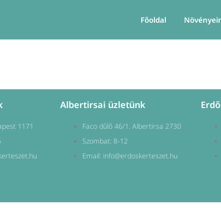
Főoldal
Növényei
k
Albertirsai üzletünk
Erdő
apest 1171
Faco dűlő 46/1. Albertirsa 2730
6
Szombat: 8-12
kerteszet.hu
Email: info@erdoskerteszet.hu