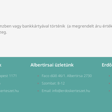
nzben vagy bankkártyával történik (a megrendelt áru érték
zeg.
k
Albertirsai üzletünk
Erdő
apest 1171
Faco dűlő 46/1. Albertirsa 2730
6
Szombat: 8-12
kerteszet.hu
Email: info@erdoskerteszet.hu