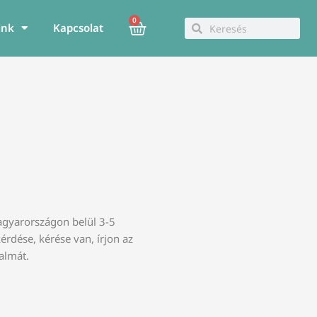
0
Kosár
Keresés
Keresés
ink
Kapcsolat
Magyarországon belül 3-5
dése, kérése van, írjon az
almát.