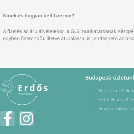
Kinek és hogyan kell fizetnie?
A fizetés az áru átvételekor a GLS munkatársának Készpé
egyben fizetendő). Illetve átutalással is rendezhető az öss
Budapesti üzletün
Edző utca 12. Bud
Hétfő-Péntek: 8-1
Email: info@erdos
F
I
a
n