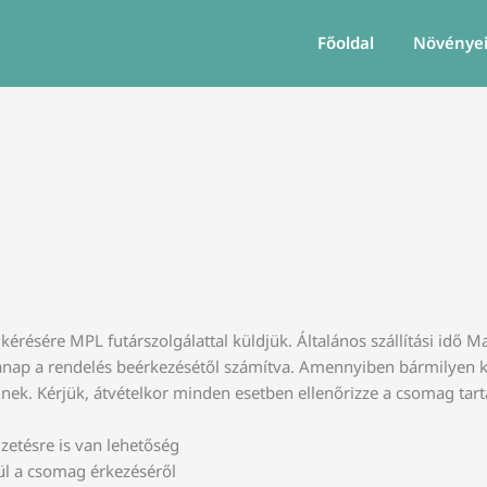
Főoldal
Növénye
kérésére MPL futárszolgálattal küldjük. Általános szállítási idő 
p a rendelés beérkezésétől számítva. Amennyiben bármilyen kér
nek. Kérjük, átvételkor minden esetben ellenőrizze a csomag tart
izetésre is van lehetőség
sül a csomag érkezéséről